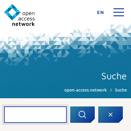
EN
Suche
open-access.network
Suche