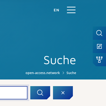
EN
Suche
open-access.network
Suche