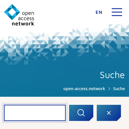
EN
Suche
open-access.network
Suche