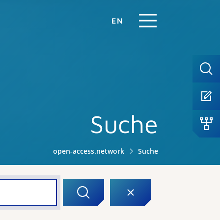
EN
Suche
open-access.network
Suche