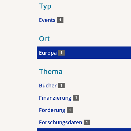
Typ
Events
1
Ort
Europa
1
Thema
Bücher
1
Finanzierung
1
Förderung
1
Forschungsdaten
1