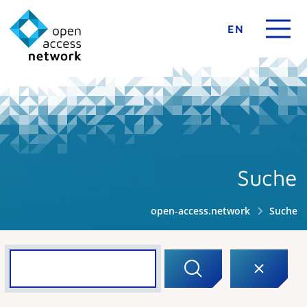
EN
Suche
open-access.network
Suche