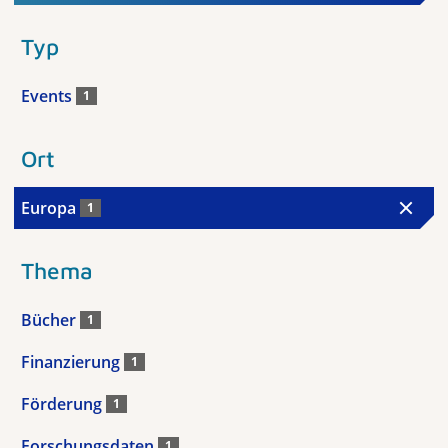
Typ
Events
1
Ort
Europa
1
Thema
Bücher
1
Finanzierung
1
Förderung
1
Forschungsdaten
1