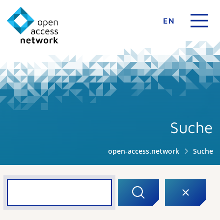
EN
Suche
open-access.network
Suche