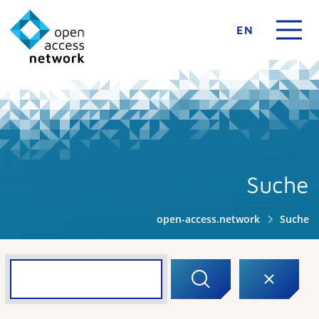
EN
Suche
open-access.network
Suche