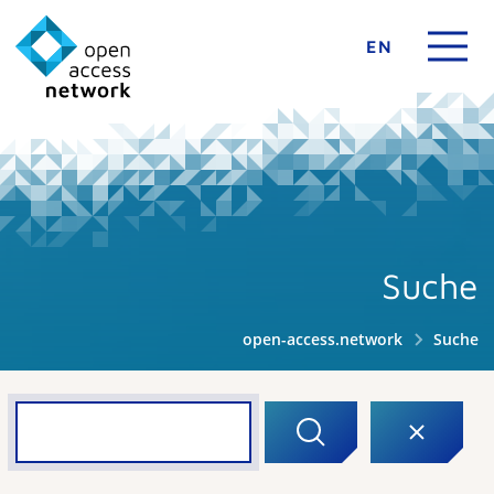
EN
Suche
open-access.network
Suche