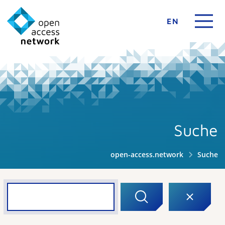
EN
Suche
open-access.network
Suche