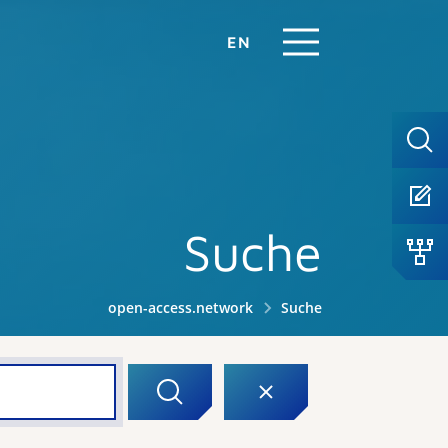
EN
Suche
open-access.network
Suche