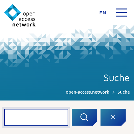
EN
Suche
open-access.network
Suche