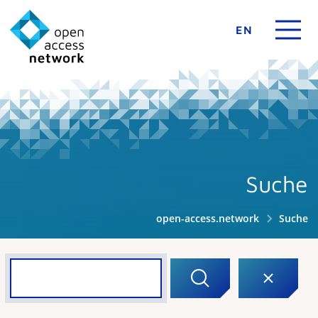
EN
Suche
open-access.network
Suche