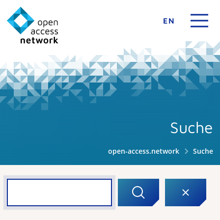
EN
Suche
open-access.network
Suche