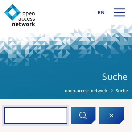
EN
Suche
open-access.network
Suche