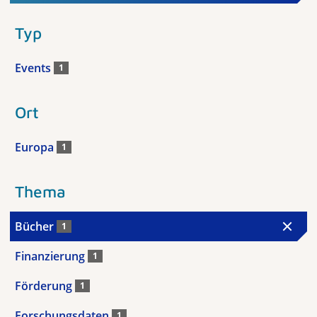
Typ
Events
1
Ort
Europa
1
Thema
Bücher
1
Finanzierung
1
Förderung
1
Forschungsdaten
1