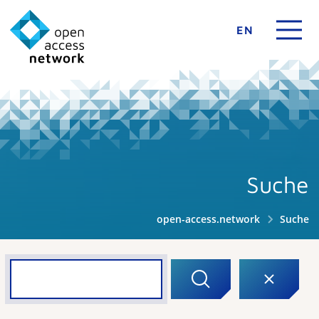
EN
Suche
open-access.network
Suche