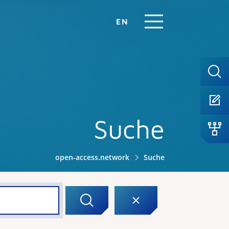
EN
Suche
open-access.network
Suche