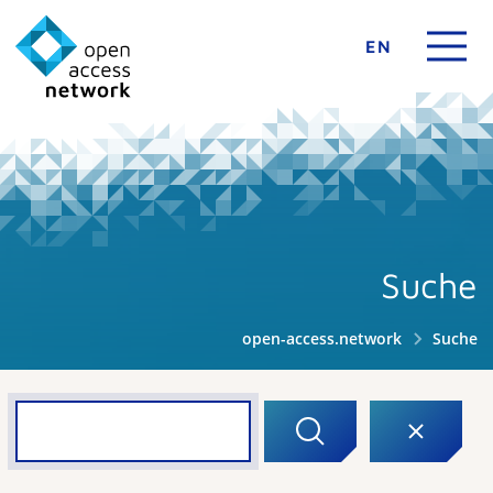
EN
Suche
open-access.network
Suche