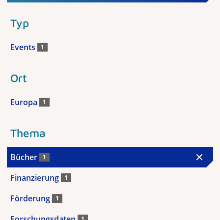
Typ
Events
1
Ort
Europa
1
Thema
Bücher
1
Finanzierung
1
Förderung
1
Forschungsdaten
1