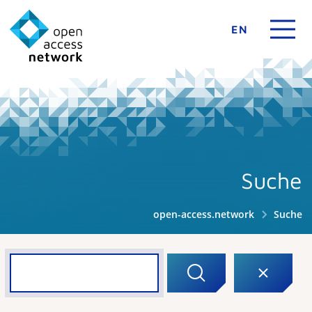
EN
Suche
open-access.network
Suche