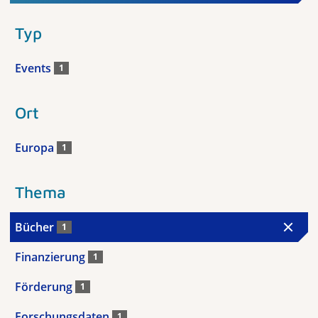
Typ
Events
1
Ort
Europa
1
Thema
Bücher
1
Finanzierung
1
Förderung
1
Forschungsdaten
1