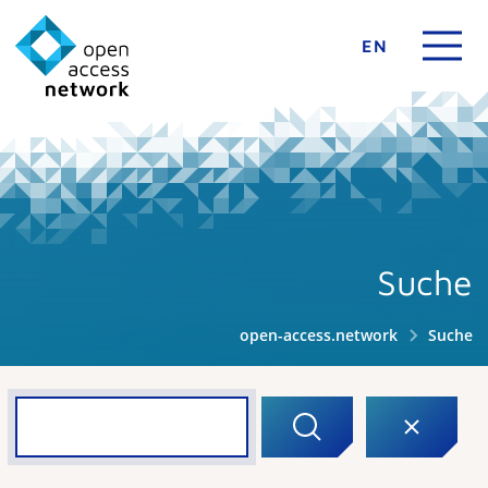
EN
Suche
open-access.network
Suche