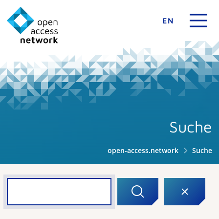
EN
Suche
open-access.network
Suche