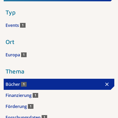
Typ
Events
1
Ort
Europa
1
Thema
Bücher
1
Finanzierung
1
Förderung
1
Forschungsdaten
1