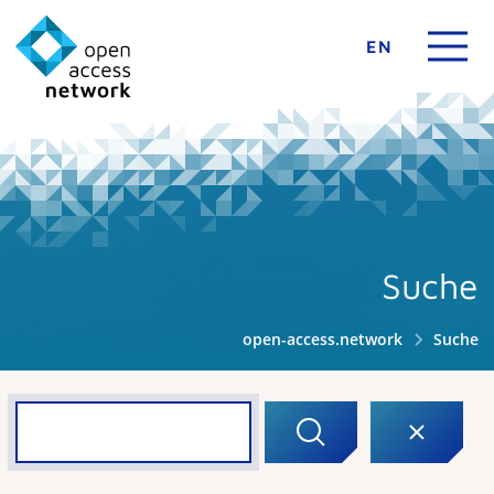
EN
Suche
open-access.network
Suche