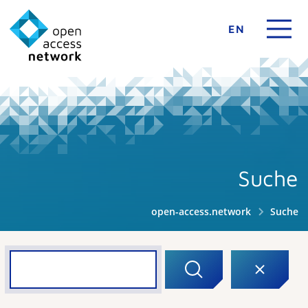
EN
Suche
open-access.network
Suche