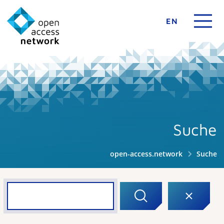
EN
Suche
open-access.network
Suche