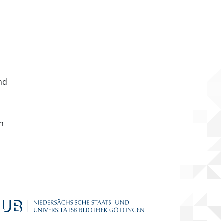
nd
ch