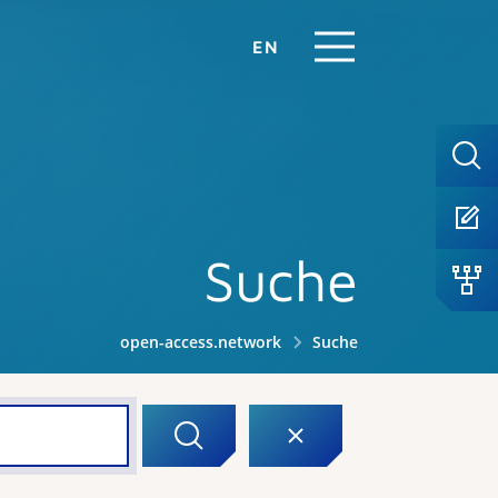
EN
Suche
open-access.network
Suche