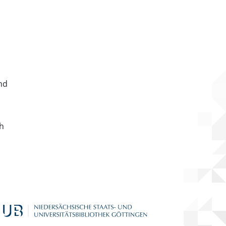
nd
ch