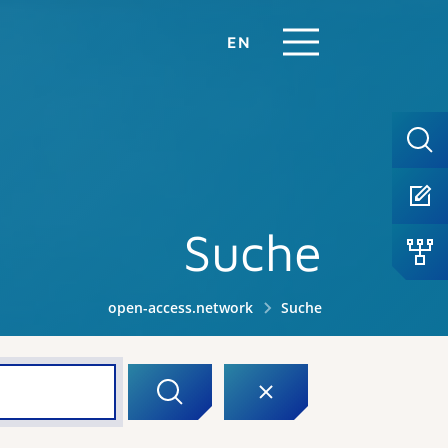
EN
Suche
open-access.network
Suche