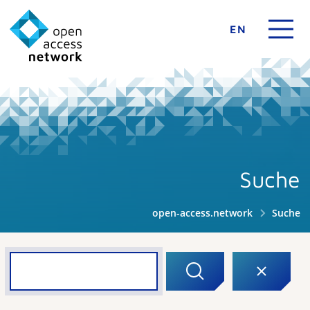
EN
Suche
open-access.network
Suche