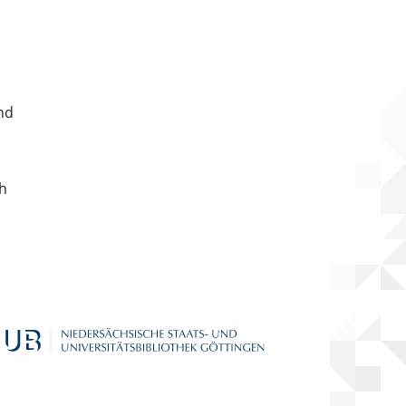
nd
ch