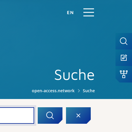
EN
Suche
open-access.network
Suche