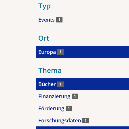
Typ
Events
1
Ort
Europa
1
Thema
Bücher
1
Finanzierung
1
Förderung
1
Forschungsdaten
1