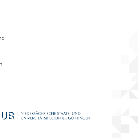
nd
ch