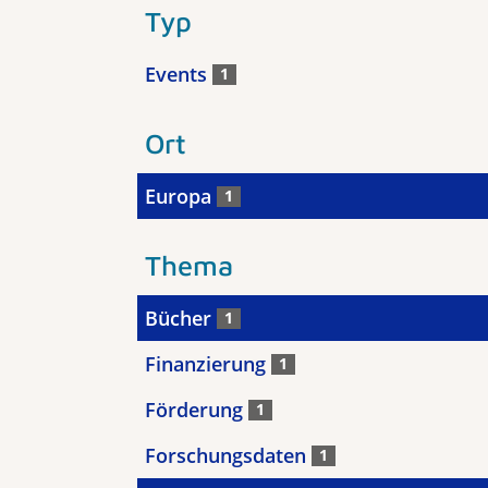
Typ
Events
1
Ort
Europa
1
Thema
Bücher
1
Finanzierung
1
Förderung
1
Forschungsdaten
1