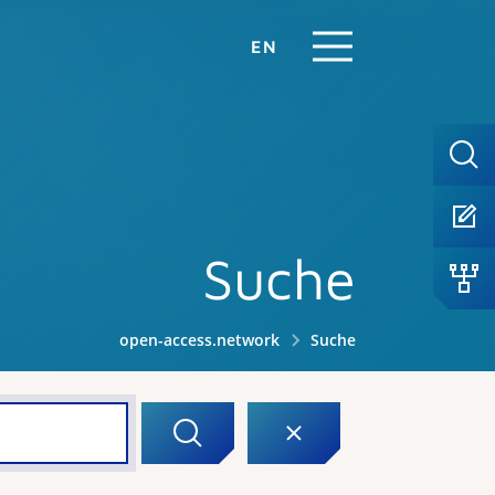
EN
Suche
open-access.network
Suche