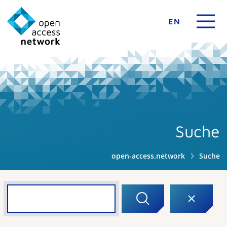
EN
Suche
open-access.network
Suche