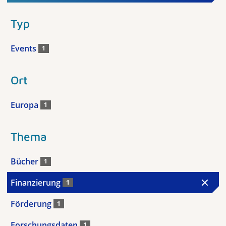
Typ
Events
1
Ort
Europa
1
Thema
Bücher
1
Finanzierung
1
Förderung
1
Forschungsdaten
1