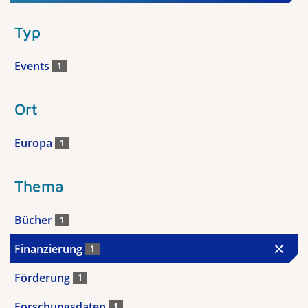
Typ
Events
1
Ort
Europa
1
Thema
Bücher
1
Finanzierung
1
Förderung
1
Forschungsdaten
1