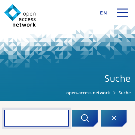
EN
Suche
open-access.network
Suche