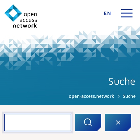
EN
Suche
open-access.network
Suche