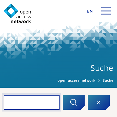
EN
Suche
open-access.network
Suche