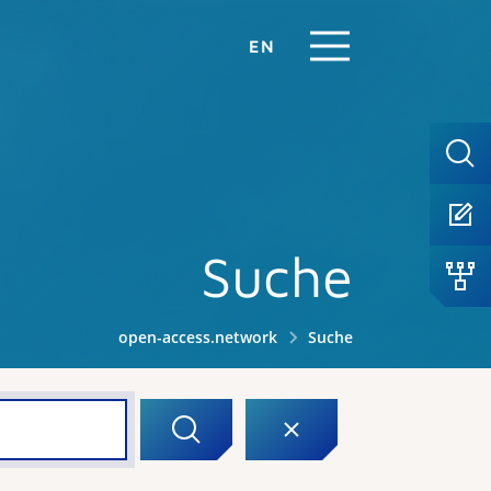
EN
Suche
open-access.network
Suche