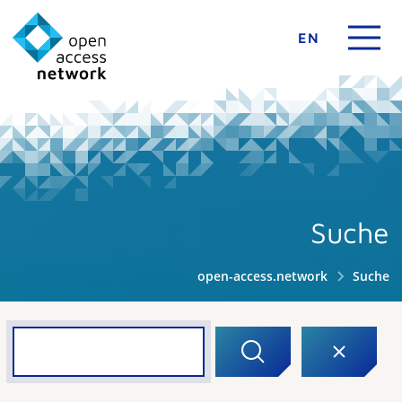
EN
Suche
open-access.network
Suche