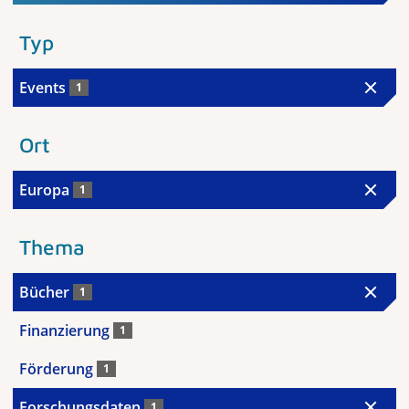
Typ
Events
1
Ort
Europa
1
Thema
Bücher
1
Finanzierung
1
Förderung
1
Forschungsdaten
1