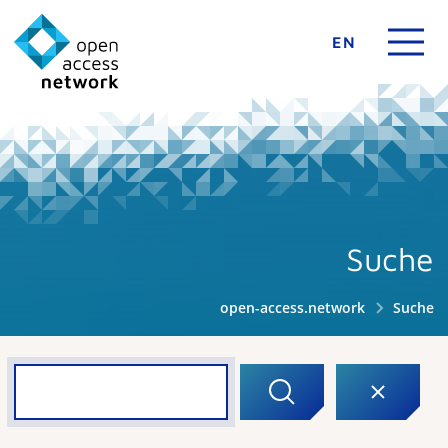
EN
Suche
open-access.network
Suche