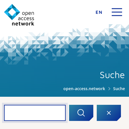
EN
Suche
open-access.network
Suche