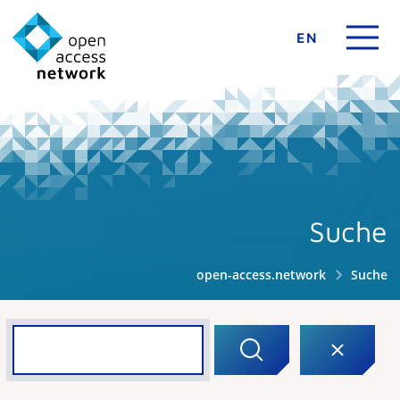
EN
Suche
open-access.network
Suche