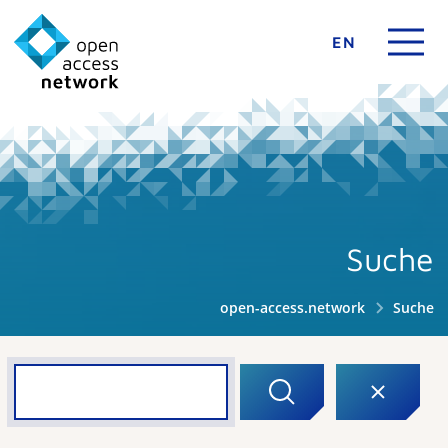
EN
Suche
open-access.network
Suche