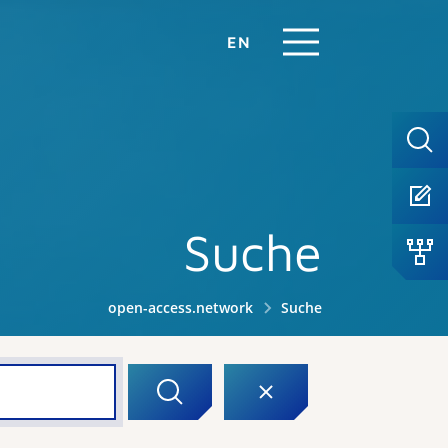
EN
Suche
open-access.network
Suche