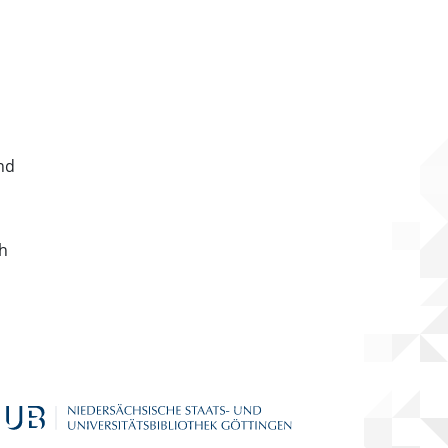
nd
ch