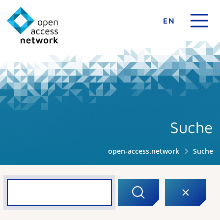
EN
Suche
open-access.network
Suche