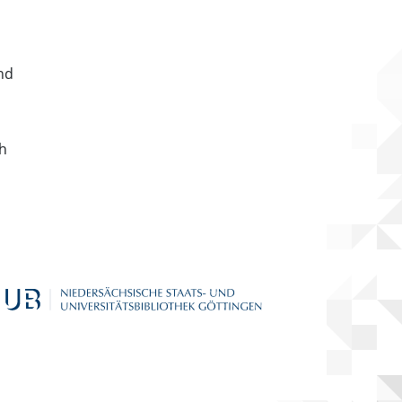
nd
ch