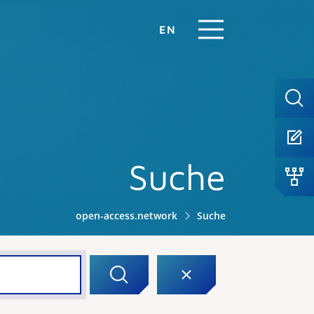
EN
Suche
open-access.network
Suche