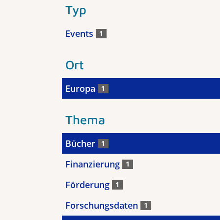
Typ
Events
1
Ort
Europa
1
Thema
Bücher
1
Finanzierung
1
Förderung
1
Forschungsdaten
1