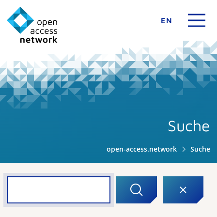
EN
Suche
open-access.network
Suche