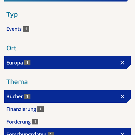
Typ
Events
1
Ort
Europa
1
Thema
Bücher
1
Finanzierung
1
Förderung
1
Forschungsdaten
1