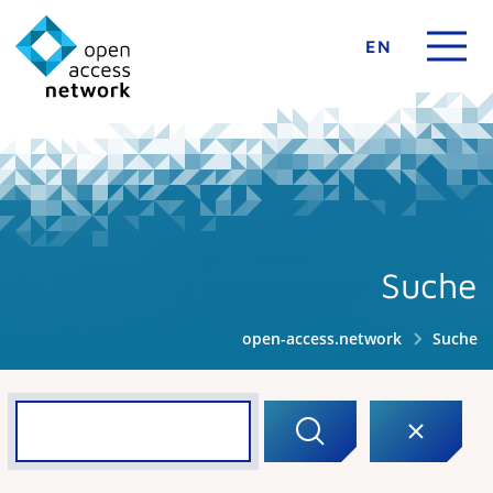
EN
Suche
open-access.network
Suche