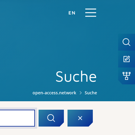
EN
Suche
open-access.network
Suche