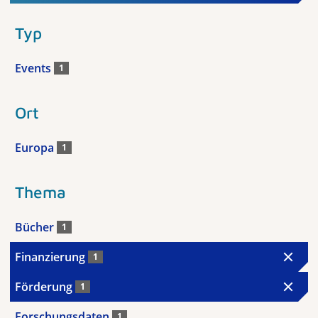
Typ
Events
1
Ort
Europa
1
Thema
Bücher
1
Finanzierung
1
Förderung
1
Forschungsdaten
1