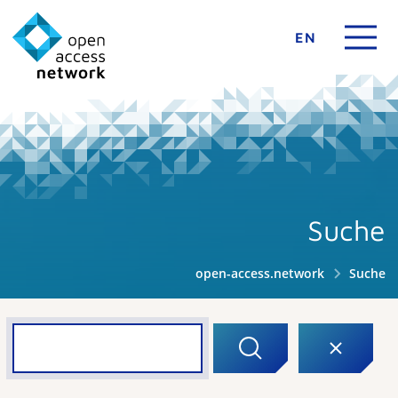
EN
Suche
open-access.network
Suche