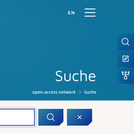
EN
Suche
open-access.network
Suche