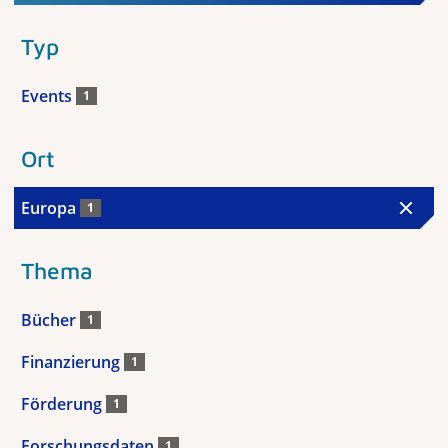
Typ
Events
1
Ort
Europa
1
Thema
Bücher
1
Finanzierung
1
Förderung
1
Forschungsdaten
1