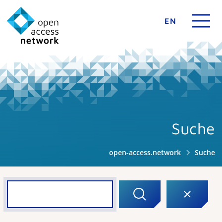
EN
Suche
open-access.network
Suche