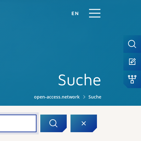
EN
Suche
open-access.network
Suche