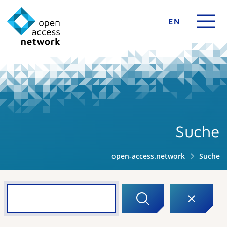
EN
Suche
open-access.network
Suche