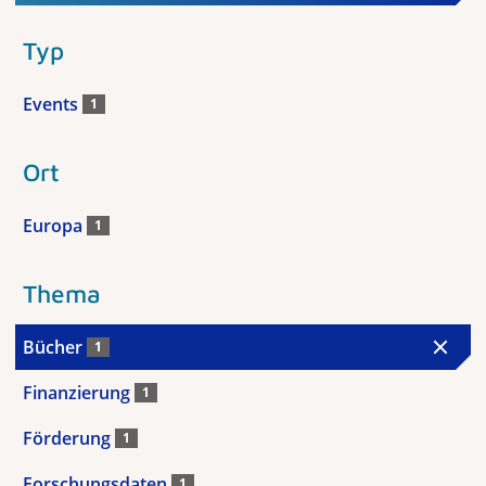
Typ
Events
1
Ort
Europa
1
Thema
Bücher
1
Finanzierung
1
Förderung
1
Forschungsdaten
1