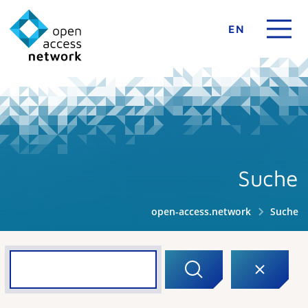
EN
Suche
open-access.network
Suche